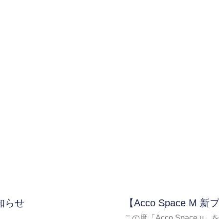
知らせ
【Acco Space 
この度「Acco Space μ」