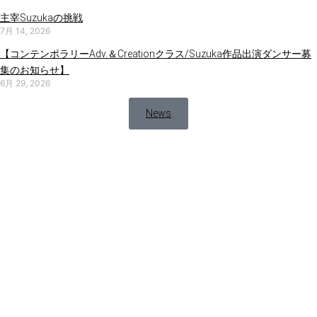
主宰Suzukaの挑戦
7月 14, 2026
【コンテンポラリーAdv.＆Creationクラス/Suzuka作品出演ダンサー募
集のお知らせ】
6月 29, 2026
News
シアター/
イベント
スペース
レンタル
自主公演やちょっとした