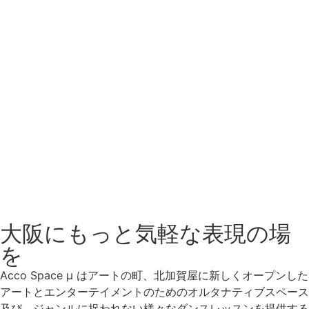
レギュラー
クラス
オープンクラス、キッズクラス、
フィットネスクラスなど
多彩な定期クラスを開講。
国内外で活躍する講師を招いた
特別ワークショップも
Click Here
大阪にもっと気軽な表現の場
を
Acco Space μ はアートの町、北加賀屋に新しくオープンした
アートとエンターテイメントのためのオルタナティブスペース
及び、ジャンルに捉われない様々なダンスレッスンを提供する