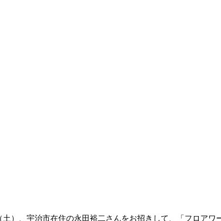
日（土）、宇治市在住の永田裕二さんをお招きして、「フロアワ