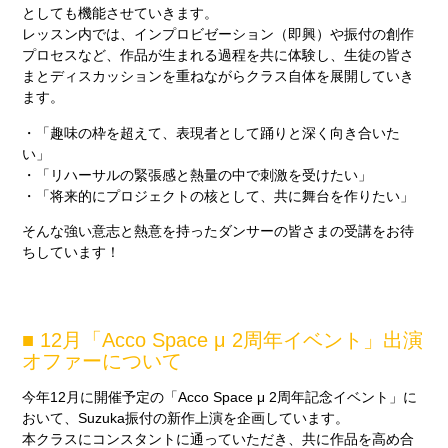
としても機能させていきます。
レッスン内では、インプロビゼーション（即興）や振付の創作
プロセスなど、作品が生まれる過程を共に体験し、生徒の皆さ
まとディスカッションを重ねながらクラス自体を展開していき
ます。
・「趣味の枠を超えて、表現者として踊りと深く向き合いた
い」
・「リハーサルの緊張感と熱量の中で刺激を受けたい」
・「将来的にプロジェクトの核として、共に舞台を作りたい」
そんな強い意志と熱意を持ったダンサーの皆さまの受講をお待
ちしています！
■ 12月「Acco Space μ 2周年イベント」出演
オファーについて
今年12月に開催予定の「Acco Space μ 2周年記念イベント」に
おいて、Suzuka振付の新作上演を企画しています。
本クラスにコンスタントに通っていただき、共に作品を高め合